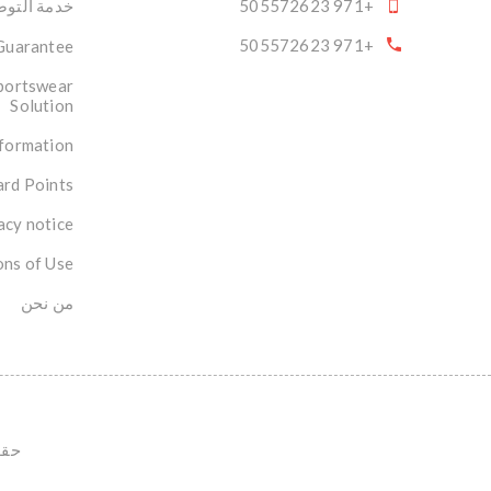
+971 505572623
خدمة التوصي
+971 505572623
 Guarantee
portswear
Solution
nformation
rd Points
acy notice
ons of Use
من نحن
حقوق ال