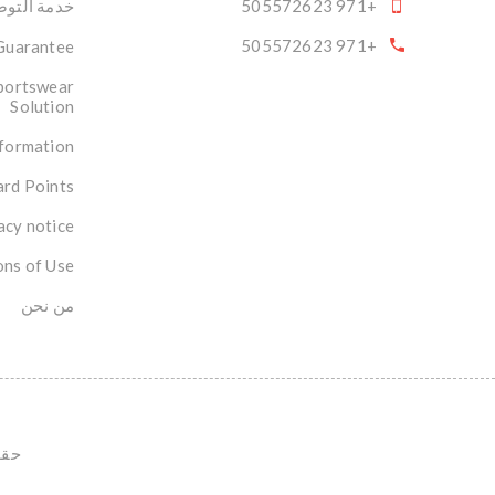
+971 505572623
خدمة التوصي
+971 505572623
 Guarantee
portswear
Solution
nformation
rd Points
acy notice
ons of Use
من نحن
حقوق ال