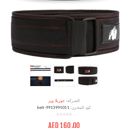
الشركة:
جوريلا وير
كود المخزن:
9913995011-belt
AED 160٫00