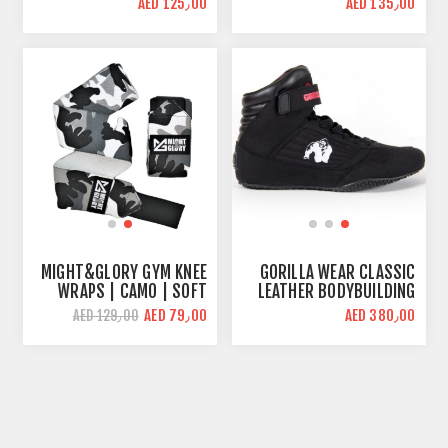
AED 125٫00
AED 135٫00
MIGHT&GLORY GYM KNEE
GORILLA WEAR CLASSIC
WRAPS | CAMO | SOFT
LEATHER BODYBUILDING
SUPPORT
SHOES | BLACK | HIGH
AED 79٫00
AED 380٫00
AED 129٫00
TOPS