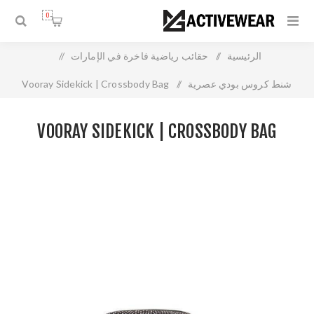
0
الرئيسية
/
حقائب رياضية فاخرة في الإمارات
/
شنط كروس بودي عصرية
/
Vooray Sidekick | Crossbody Bag
VOORAY SIDEKICK | CROSSBODY BAG