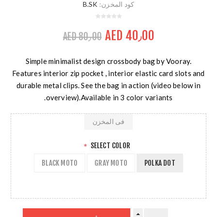
كود المخزن:
B.SK
AED 40٫00
AED 80٫00
Simple minimalist design crossbody bag by Vooray.
Features interior zip pocket , interior elastic card slots and
durable metal clips. See the bag in action (video below in
overview).Available in 3 color variants.
فى المخزن
SELECT COLOR
*
BLACK MOTO
GRAY MOTO
POLKA DOT