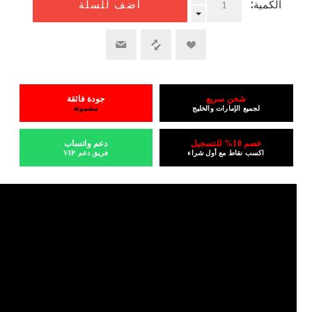
الكمية:
أضف للسلة
شحن سريع
جودة فائقة
لجميع الإمارات والخليج
مضمونة
خصم 10% للتسجيل
دعم واتساب
اكسب نقاط مع أول شراء
فريق دعم VIP