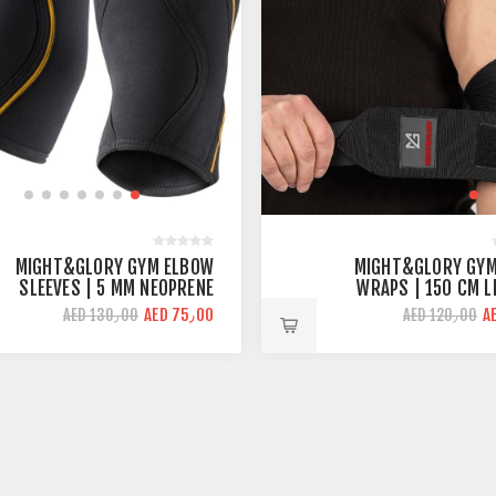
MIGHT&GLORY GYM ELBOW
MIGHT&GLORY GYM
SLEEVES | 5 MM NEOPRENE
WRAPS | 150 CM L
THICKNESS
STRONG S
AED 75٫00
A
AED 130٫00
AED 120٫00