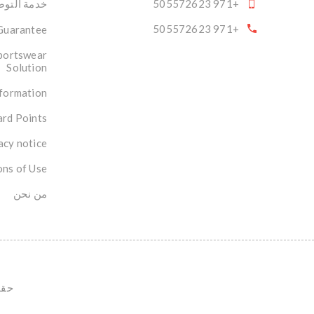
+971 505572623
خدمة التوصي
+971 505572623
 Guarantee
portswear
Solution
nformation
rd Points
acy notice
ons of Use
من نحن
حقوق ال