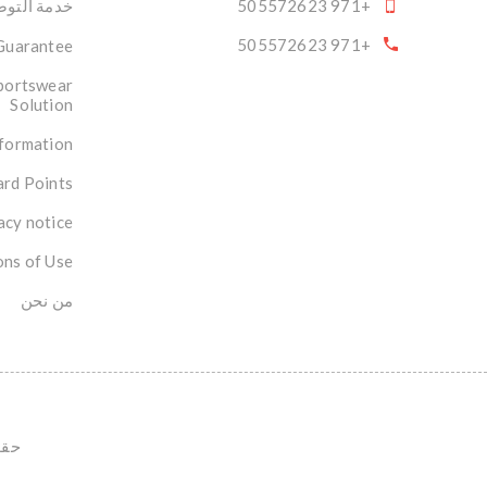
+971 505572623
خدمة التوصي
+971 505572623
 Guarantee
portswear
Solution
nformation
rd Points
acy notice
ons of Use
من نحن
حقوق ال