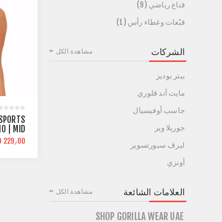
قناع رياضي (9)
قبّعات وغطاء رأس (1)
الشركات
مشاهدة الكل
بيتر بوديز
مايت آند قلوري
جاسب أوفيسيال
 SPORTS
جوريلا وير
O | MID
UPPORT
D 229٫00
ليرڤ سبورتسوير
أونزي
العلامات الشائعة
مشاهدة الكل
SHOP GORILLA WEAR UAE