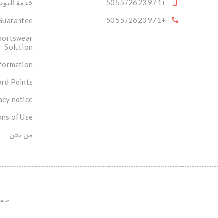
+971 505572623
خدمة التوصي
+971 505572623
 Guarantee
portswear
Solution
nformation
rd Points
acy notice
ons of Use
من نحن
حقوق ال