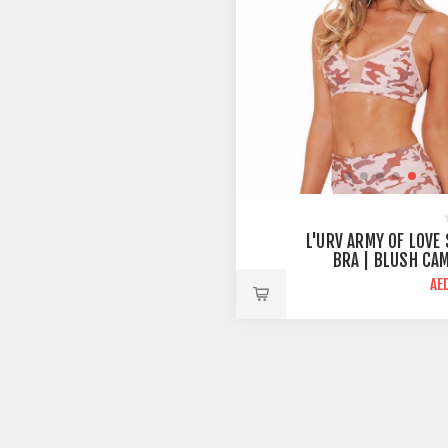
L'URV ARMY OF LOVE
BRA | BLUSH CAM
S
AE