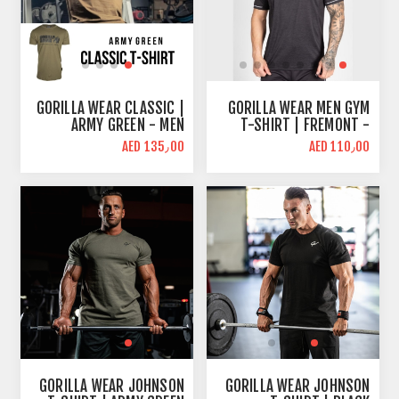
GORILLA WEAR CLASSIC |
GORILLA WEAR MEN GYM
ARMY GREEN - MEN
T-SHIRT | FREMONT -
SPORTS COTTON T-
BLACK | ATHLETIC FIT
AED 135٫00
AED 110٫00
SHIRT REGULAR FIT
GORILLA WEAR JOHNSON
GORILLA WEAR JOHNSON