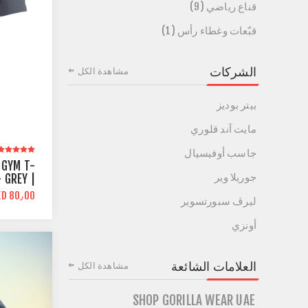
قناع رياضي (9)
قبّعات وغطاء رأس (1)
الشركات
مشاهدة الكل
بيتر بوديز
مايت آند قلوري
جاسب أوفيسيال
 GYM T-
جوريلا وير
 GREY |
ETIC FIT
ED 80٫00
ليرڤ سبورتسوير
أونزي
العلامات الشائعة
مشاهدة الكل
SHOP GORILLA WEAR UAE