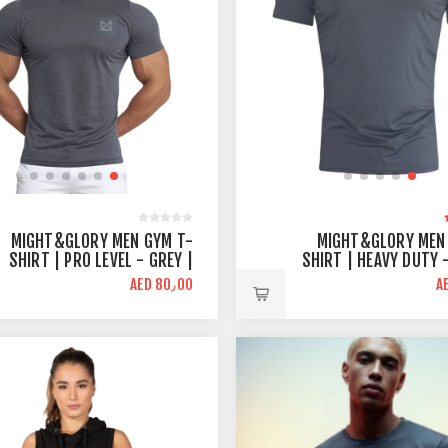
MIGHT&GLORY MEN GYM T-
MIGHT&GLORY MEN
SHIRT | PRO LEVEL - GREY |
SHIRT | HEAVY DUTY -
ATHLETIC FIT
ATHL
AED 80٫00
A