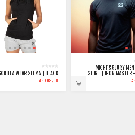
MIGHT&GLORY MEN
GORILLA WEAR SELMA | BLACK
SHIRT | IRON MASTER -
ATHL
AED 89٫00
A