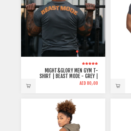
MIGHT&GLORY MEN GYM T-
SHIRT | BEAST MODE - GREY |
ATHLETIC FIT
AED 80٫00