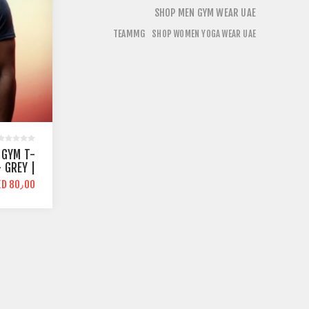
SHOP MEN GYM WEAR UAE
TEAMMG
SHOP WOMEN YOGA WEAR UAE
 GYM T-
 GREY |
ETIC FIT
ED 80٫00