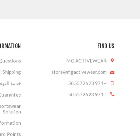
ORMATION
FIND US
 Questions
MG ACTIVEWEAR
l Shipping
store@mgactivewear.com
+971 505572623
خدمة التوصي
+971 505572623
 Guarantee
portswear
Solution
nformation
rd Points