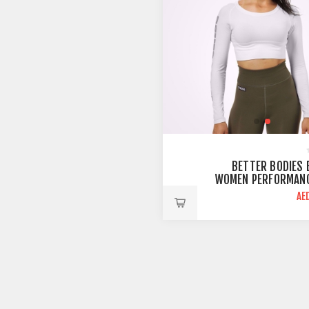
BETTER BODIES
WOMEN PERFORMANC
SLEEVE CROP TOP | 
AE
B