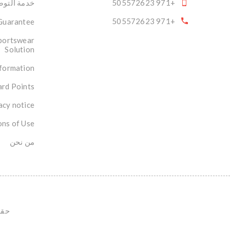
+971 505572623
خدمة التوصي
+971 505572623
 Guarantee
portswear
Solution
nformation
rd Points
acy notice
ons of Use
من نحن
حقوق ال