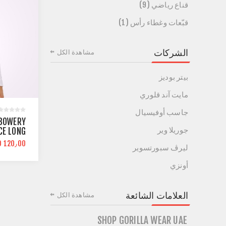
قناع رياضي (9)
قبّعات وغطاء رأس (1)
الشركات
مشاهدة الكل
بيتر بوديز
مايت آند قلوري
جاسب أوفيسيال
 BOWERY
جوريلا وير
E LONG
WHITE |
D 120٫00
ليرڤ سبورتسوير
ODY FIT
أونزي
العلامات الشائعة
مشاهدة الكل
SHOP GORILLA WEAR UAE